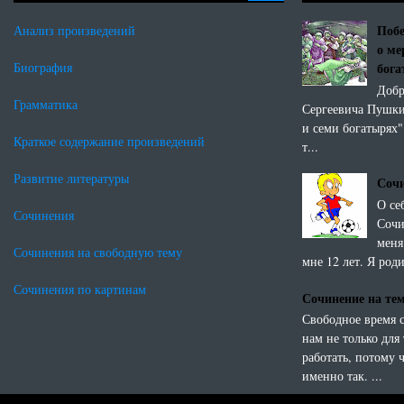
Побе
Анализ произведений
о ме
бог
Биография
Добр
Грамматика
Сергеевича Пушки
и семи богатырях"
Краткое содержание произведений
т...
Развитие литературы
Сочи
О се
Сочинения
Сочи
меня
Сочинения на свободную тему
мне 12 лет. Я роди
Сочинения по картинам
Сочинение на те
Свободное время 
нам не только для 
работать, потому 
именно так. ...