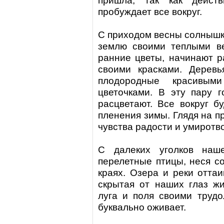
пришла, так как дейст
пробуждает все вокруг.
С приходом весны
солнышко
землю своими теплыми в
ранние цветы, начинают р
своими красками. Деревь
плодородные красивы
цветочками. В эту пару г
расцветают. Все вокруг б
пленения зимы. Глядя на п
чувства радости и умиротв
С далеких уголков наш
перелетные птицы, неся с
краях. Озера и реки оттаи
скрытая от наших глаз ж
луга и поля своими труд
буквально оживает.