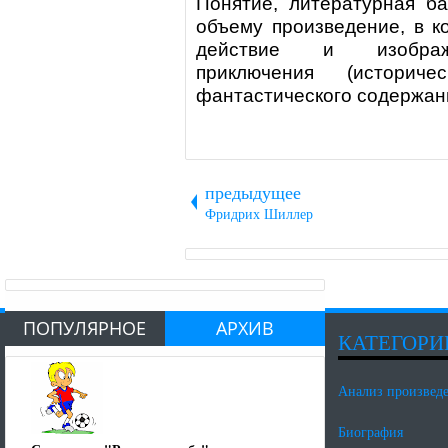
Понятие, литературная б
объему произведение, в к
действие и изображ
приключения (историче
фантастического содержани
предыдущее
Фридрих Шиллер
ПОПУЛЯРНОЕ
АРХИВ
КАТЕГОРИ
Анализ произвед
Биография