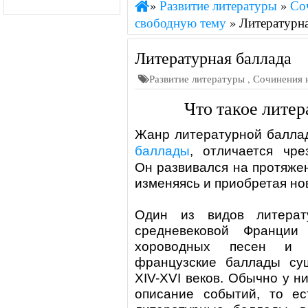
»
Развитие литературы
»
Со
свободную тему
»
Литературна
Литературная баллада
Развитие литературы
,
Сочинения 
Что такое литер
Жанр литературной балла
баллады
, отличается чр
Он развивался на протяжен
изменяясь и приобретая но
Один из видов
литера
средневековой Франции
хороводных песен и 
французские баллады су
XIV-XVI веков. Обычно у н
описание событий, то ес