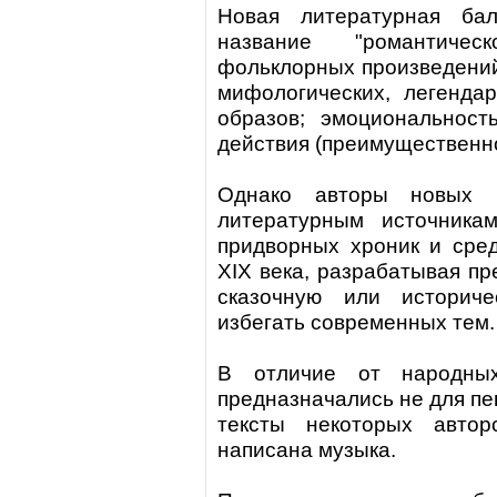
Новая литературная ба
название "романтичес
фольклорных произведений
мифологических, легенда
образов; эмоциональност
действия (преимущественн
Однако авторы новых 
литературным источникам
придворных хроник и сре
ХІХ века, разрабатывая п
сказочную или историче
избегать современных тем
В отличие от народн
предназначались не для пен
тексты некоторых авто
написана музыка.