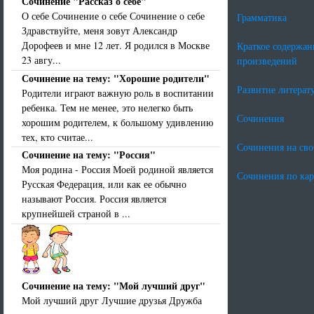
Сочинение "Рассказ о себе"
О себе Сочинение о себе Сочинение о себе
Грамматика
Здравствуйте, меня зовут Александр
Дорофеев и мне 12 лет. Я родился в Москве
Краткое содержан
23 авгу...
произведений
Сочинение на тему: "Хорошие родители"
Развитие литерат
Родители играют важную роль в воспитании
ребенка. Тем не менее, это нелегко быть
Сочинения
хорошим родителем, к большому удивлению
тех, кто считае...
Сочинения на св
Сочинение на тему: "Россия"
Моя родина - Россия Моей родиной является
Сочинения по ка
Русская Федерация, или как ее обычно
называют Россия. Россия является
крупнейшей страной в ...
Сочинение на тему: "Мой лучший друг"
Мой лучший друг Лучшие друзья Дружба