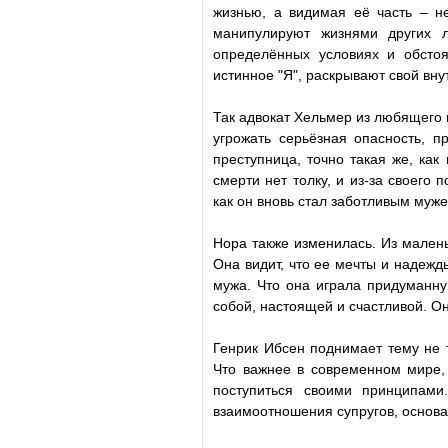
жизнью, а видимая её часть – н
манипулируют жизнями других 
определённых условиях и обстоя
истинное "Я", раскрывают свой вну
Так адвокат Хельмер из любящего м
угрожать серьёзная опасность, п
преступница, точно такая же, как 
смерти нет толку, и из-за своего 
как он вновь стал заботливым му
Нора также изменилась. Из мален
Она видит, что ее мечты и надежды
мужа. Что она играла придуманну
собой, настоящей и счастливой. О
Генрик Ибсен
поднимает тему не т
Что важнее в современном мире, 
поступиться своими принципами
взаимоотношения супругов, основ