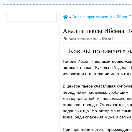
»
Анализ произведений
»
Ибсен Г
Анализ пьесы Ибсена "
Анализ произведений
,
Ибсен Г.
Как вы понимаете н
Генрик Ибсен
– великий норвежски
актовая пьеса
"Кукольный дом"
. 
человека и его желании играть отв
В центре пьесе счастливая супруже
перед нами сильным, любящим, з
жизнерадостной и легкомысленно
страшная правда. Оказывается, чт
подпись отца. Но автор явно симп
всем, ради спасения мужа и семьи
При прочтении этого произведени