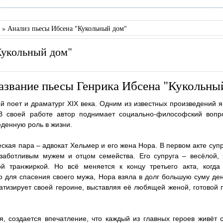
.
»
Анализ пьесы Ибсена "Кукольный дом"
Кукольный дом"
азвание пьесы Генрика Ибсена "Кукольны
й поет и драматург XIX века. Одним из известных произведений я
В своей работе автор поднимает социально-философский вопр
еденную роль в жизни.
ская пара – адвокат Хельмер и его жена Нора. В первом акте супр
аботливым мужем и отцом семейства. Его супруга – весёлой, 
й транжиркой. Но всё меняется к концу третьего акта, когда
о для спасения своего мужа, Нора взяла в долг большую суму ден
атизирует своей героине, выставляя её любящей женой, готовой 
.
я, создается впечатление, что каждый из главных героев живёт 