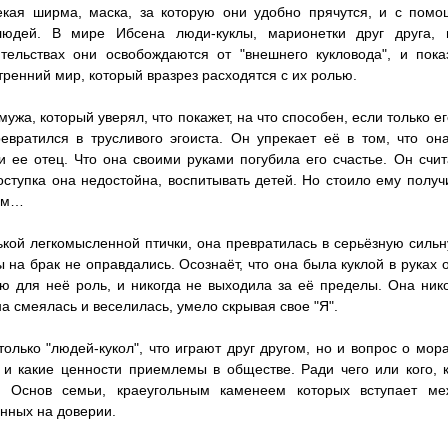
екая ширма, маска, за которую они удобно прячутся, и с пом
людей. В мире Ибсена люди-куклы, марионетки друг друга,
тельствах они освобождаются от "внешнего кукловода", и пок
тренний мир, который вразрез расходятся с их ролью.
ужа, который уверял, что покажет, на что способен, если только е
ревратился в трусливого эгоиста. Он упрекает её в том, что он
и ее отец. Что она своими руками погубила его счастье. Он счита
поступка она недостойна, воспитывать детей. Но стоило ему получ
жем…
ькой легкомысленной птички, она превратилась в серьёзную силь
 на брак не оправдались. Осознаёт, что она была куклой в руках 
ю для неё роль, и никогда не выходила за её пределы. Она ник
на смеялась и веселилась, умело скрывая свое "Я".
олько "людей-кукол", что играют друг другом, но и вопрос о мора
и какие ценности приемлемы в обществе. Ради чего или кого, 
. Основ семьи, краеугольным каменеем которых вступает ме
анных на доверии.