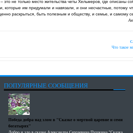
 – это не только место жительства четы Хельмеров, где описаны со
ли, которые им придумали и навязали, и они несчастные, потому ч
ценно раскрыться, быть полезным и обществу, и семье, и самому с
Ав
с
Что такое 
ПОПУЛЯРНЫЕ СООБЩЕНИЯ
Победа добра над злом в "Сказке о мертвой царевне и семи
богатырях"
Добро и зло в сказке Александра Сергеевича Пушкина "Сказка