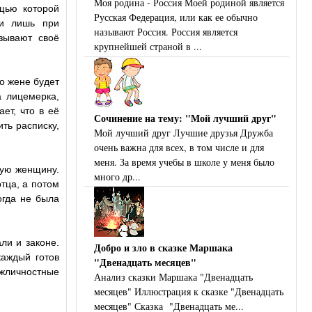
Моя родина - Россия Моей родиной является
ощью которой
Русская Федерация, или как ее обычно
 и лишь при
называют Россия. Россия является
азывают своё
крупнейшей страной в ...
го жене будет
а лицемерка,
ет, что в её
Сочинение на тему: "Мой лучший друг"
ить расписку,
Мой лучший друг Лучшие друзья Дружба
очень важна для всех, в том числе и для
меня. За время учебы в школе у меня было
ную женщину.
много др...
отца, а потом
огда не была
ли и законе.
Добро и зло в сказке Маршака
каждый готов
"Двенадцать месяцев"
жличностные
Анализ сказки Маршака "Двенадцать
месяцев" Иллюстрация к сказке "Двенадцать
месяцев" Сказка "Двенадцать ме...