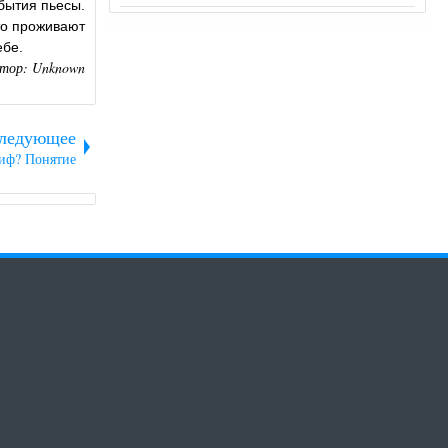
бытия пьесы.
то проживают
ебе.
тор:
Unknown
ледующее
миф? Понятие