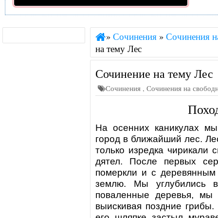
»
Сочинения
»
Сочинения н
на тему Лес
Сочинение на тему Лес
Сочинения
,
Сочинения на свобод
Поход
На осенних каникулах мы
город в ближайший лес.
Ле
только изредка чирикали 
дятел. После первых сер
померкли и с деревянным
землю. Мы углубились
поваленные деревья, мы 
выискивая поздние грибы.
его шляпке застыл мурав