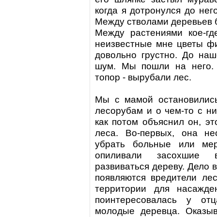
когда я дотронулся до нег
Между стволами деревьев б
Между растениями кое-где
неизвестные мне цветы фи
довольно грустно. До наш
шум. Мы пошли на него.
топор - вырубали лес.
Мы с мамой остановились
лесорубам и о чем-то с ни
как потом объяснил он, э
леса. Во-первых, она не
убрать больные или мер
опиливали засохшие 
развиваться дереву. Дело в
появляются вредители
ле
территории для насажде
поинтересовалась у отц
молодые деревца. Оказыв