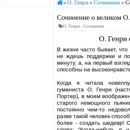
»
О. Генри
»
Сочинения
»
С
Сочинение о великом О.
О. Генри
,
Сочинения
О. Генри
В жизни часто бывает, что 
не ждешь поддержки и по
минуту, а, на первый взгл
способны на высоконравств
Когда я читала новеллу
гуманиста
О. Генри
(наст
Портер), в моем воображе
старого немощного пьяниц
постоянно чем-то недовол
разве такой человек способ
более - создать шедевр! 
слова: "Когда-нибудь я