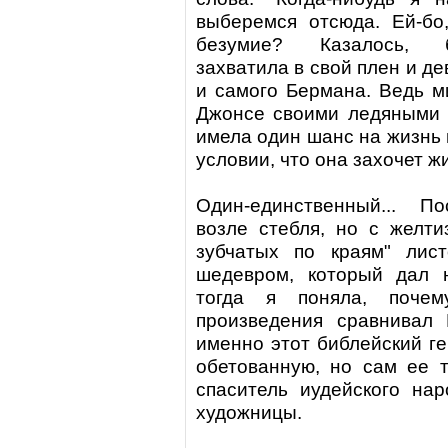
выберемся отсюда. Ей-бо
безумие? Казалось, б
захватила в свой плен и де
и самого Бермана. Ведь м
Джонсе своими ледяными 
имела один шанс на жизнь и
условии, что она захочет жи
Один-единственный... По
возле стебля, но с желти
зубчатых по краям" лис
шедевром, который дал 
тогда я поняла, поче
произведения сравнивал
именно этот библейский г
обетованную, но сам ее т
спаситель иудейского на
художницы.