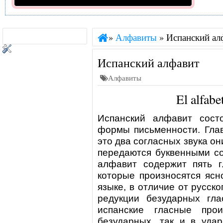
»
Алфавиты
»
Испанский ал
Испанский алфавит
Алфавиты
El alfabe
Испанский алфавит сост
формы письменности. Гла
это два согласных звука он
передаются буквенными соч
алфавит содержит пять гл
которые произносятся ясн
языке, в отличие от русско
редукции безударных гла
испанские гласные прои
безударных, так и в уда