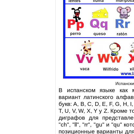
Испански
В испанском языке как 
вариант латинского алфав
букв: A, B, C, D, E, F, G, H, I,
T, U, V, W, X, Y y Z. Кроме 
диграфов для представле
"ch", "ll", "rr", "gu" и "qu"
позиционные варианты для