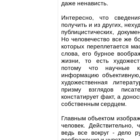
даже ненависть.
Интересно, что сведен
получить и из других, неху
публицистических, докуме
Но человечество все же бо
которых переплетается ма
слова, его бурное вообра
жизни, то есть художес
потому что научные к
информацию объективную,
художественная литерат
призму взглядов писат
констатирует факт, а донос
собственным сердцем.
Главным объектом изображ
человек. Действительно, 
ведь все вокруг - дело ру
воображения и чувств.