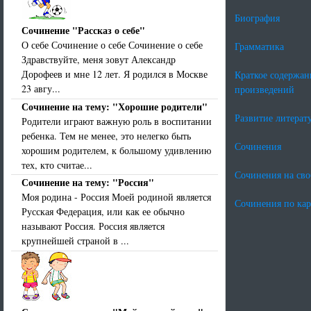
Биография
Сочинение "Рассказ о себе"
О себе Сочинение о себе Сочинение о себе
Грамматика
Здравствуйте, меня зовут Александр
Дорофеев и мне 12 лет. Я родился в Москве
Краткое содержан
23 авгу...
произведений
Сочинение на тему: "Хорошие родители"
Развитие литерат
Родители играют важную роль в воспитании
ребенка. Тем не менее, это нелегко быть
Сочинения
хорошим родителем, к большому удивлению
тех, кто считае...
Сочинения на св
Сочинение на тему: "Россия"
Моя родина - Россия Моей родиной является
Сочинения по ка
Русская Федерация, или как ее обычно
называют Россия. Россия является
крупнейшей страной в ...