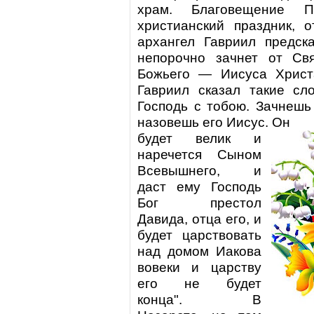
храм. Благовещение П
христианский праздник, 
архангел Гавриил предск
непорочно зачнет от Св
Божьего — Иисуса Христ
Гавриил сказал такие сло
Господь с тобою. Зачнешь
назовешь его Иисус. Он
будет велик и
наречется Сыном
Всевышнего, и
даст ему Господь
Бог престол
Давида, отца его, и
будет царствовать
над домом Иакова
вовеки и царству
его не будет
конца". В