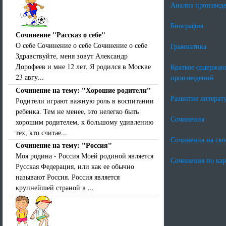
Анализ произвед
Биография
Сочинение "Рассказ о себе"
О себе Сочинение о себе Сочинение о себе
Грамматика
Здравствуйте, меня зовут Александр
Дорофеев и мне 12 лет. Я родился в Москве
Краткое содержан
23 авгу...
произведений
Сочинение на тему: "Хорошие родители"
Развитие литерат
Родители играют важную роль в воспитании
ребенка. Тем не менее, это нелегко быть
Сочинения
хорошим родителем, к большому удивлению
тех, кто считае...
Сочинения на св
Сочинение на тему: "Россия"
Моя родина - Россия Моей родиной является
Сочинения по ка
Русская Федерация, или как ее обычно
называют Россия. Россия является
крупнейшей страной в ...