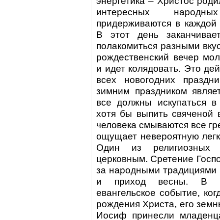
энергетика – Христос роди
интересных народны
придерживаются в каждой 
В этот день заканчивае
полакомиться разными вкус
рождественский вечер мол
и идет колядовать. Это де
всех новогодних праздн
зимним праздником являе
все должны искупаться в
хотя бы выпить свяченой 
человека смываются все гр
ощущает невероятную легк
Один из
религиозных 
церковным. Сретение Госпо
за народными традициями 
и приход весны. В э
евангельское событие, ког
рождения Христа, его земн
Иосиф принесли младенц