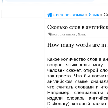
»
история языка
»
Язык
»
Ск
Сколько слов в английс
история языка
,
Язык
How many words are in 
Какое количество слов в а
вопрос языковеды могут 
человек скажет, открой сл
так просто. Что бы посчит
английском языке сначал
что считать словами и чт
Например, специалисты о
издали словарь английск
Dictionary), который насчи