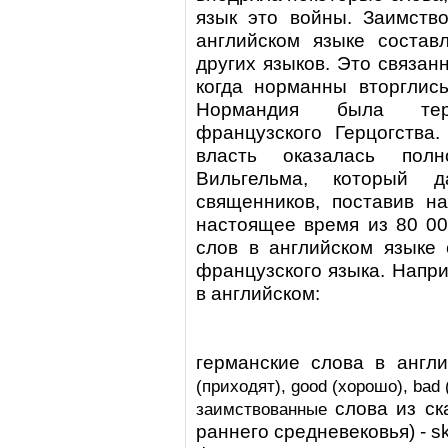
язык это войны. Заимств
английском языке состав
других языков. Это связан
когда норманны вторглис
Нормандия была терр
французского Герцогства
власть оказалась пол
Вильгельма, который д
священников, поставив н
настоящее время из 80 0
слов в английском языке 
французского языка. Напр
в английском:
германские слова в англ
(приходят),
good
(хорошо),
bad
слова из ск
заимствованные
раннего средневековья) -
s