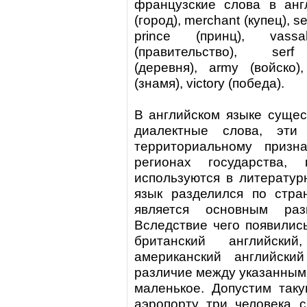
французские слова в ан
(город),
merchant
(купец),
se
prince
(принц),
vassa
(правительство),
serf
(
(деревня),
army
(войско),
(знамя),
victory
(победа).
В английском языке сущест
диалектные слова, эти
территориальному призн
регионах государства,
используются в литерату
язык разделился по стра
является основным раз
Вследствие чего появились
британский английский
американский английски
различие между указанными
маленькое. Допустим таку
аэропорту три человека 