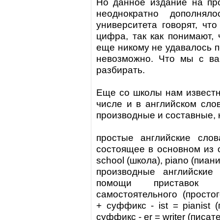
Но данное издание на пр
неоднократно дополня
университета говорят, чт
цифра, так как понимают, 
еще никому не удавалось п
невозможно. Что мы с в
разбирать.
Еще со школы нам известно
числе и в английском сло
производные и составные, 
простые английские слов
состоящее в основном из 
school
(школа)
, piano
(пиани
производные английские
помощи приставок
самостоятельного (просто
+ суффикс -
ist
=
pianist
(
суффикс -
er
=
writer
(писате