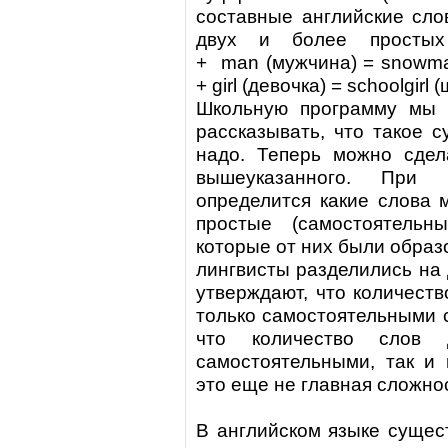
составные английские сло
двух и более прост
+
man
(мужчина) =
snowm
+
girl
(девочка) =
schoolgirl
(
Школьную программу мы 
рассказывать, что такое 
надо. Теперь можно сдел
вышеуказанного. При 
определится какие слова 
простые (самостоятель
которые от них были образ
лингвисты разделились на 
утверждают, что количеств
только самостоятельными с
что количество слов 
самостоятельными, так и
это еще не главная сложнос
В английском языке сущес