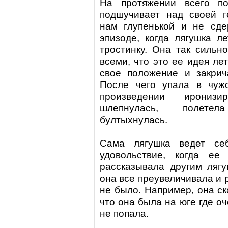
На протяжении всего по
подшучивает над своей 
нам глупенькой и не сд
эпизоде, когда лягушка л
тростинку. Она так сильн
всеми, что это ее идея лет
свое положение и закрич
После чего упала в чуж
произведении иронизи
шлепнулась, полете
бултыхнулась.
Сама лягушка ведет себ
удовольствие, когда ее
рассказывала другим ляг
она все преувеличивала и 
не было. Например, она ск
что она была на юге где оч
не попала.