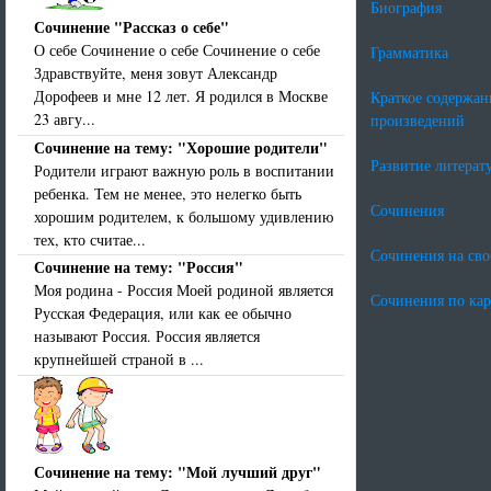
Биография
Сочинение "Рассказ о себе"
О себе Сочинение о себе Сочинение о себе
Грамматика
Здравствуйте, меня зовут Александр
Дорофеев и мне 12 лет. Я родился в Москве
Краткое содержан
23 авгу...
произведений
Сочинение на тему: "Хорошие родители"
Развитие литерат
Родители играют важную роль в воспитании
ребенка. Тем не менее, это нелегко быть
Сочинения
хорошим родителем, к большому удивлению
тех, кто считае...
Сочинения на св
Сочинение на тему: "Россия"
Моя родина - Россия Моей родиной является
Сочинения по ка
Русская Федерация, или как ее обычно
называют Россия. Россия является
крупнейшей страной в ...
Сочинение на тему: "Мой лучший друг"