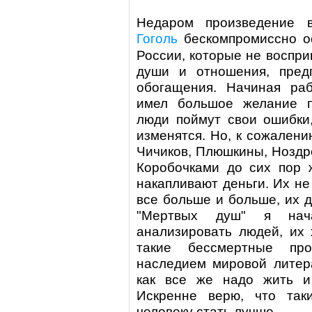
Недаром произведение в
Гоголь
бескомпромиссно о
России, которые не воспр
души и отношения, пред
обогащения. Начиная раб
имел большое желание п
люди поймут свои ошибки,
изменятся. Но, к сожалени
Чичиков, Плюшкины, Ноздр
Коробочками до сих пор 
накапливают деньги. Их не
все больше и больше, их 
"Мертвых душ" я нач
анализировать людей, их 
такие бессмертные про
наследием мировой литера
как все же надо жить и
Искренне верю, что так
человеку стать лучше.