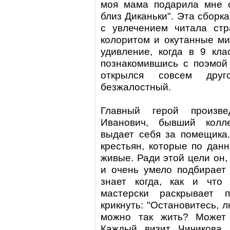
моя мама подарила мне с
близ Диканьки". Эта сборка
с увлечением читала стр
колоритом и окутанные ми
удивление, когда в 9 кла
познакомившись с поэмой
открылся совсем друг
безжалостный.
Главный герой произв
Иванович, бывший колле
выдает себя за помещика
крестьян, которые по дан
живые. Ради этой цели он,
и очень умело подбирает 
знает когда, как и что
мастерски раскрывает п
крикнуть: "Остановитесь, 
можно так жить? Может
Каждый визит Чичикова 