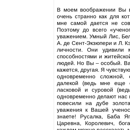
В моем воображении Вы в
очень странно как для кот
мне самой дается не сов
Поэтому до всего «учено
уважением. Умный Лис, Бе
А. де Сент-Экзюпери и Л. 
личности. Они удивили 
способностями и житейско
людей. Но Вы – особый. В
кажется, другая. Я чувствую
одновременно сложной, 
далекой (ведь мне еще с
ласковой и суровой (вед
одновременно делают нас 
повесили на дубе золот
уважения к Вашей ученос
знаете! Русалка, Баба Я
Царевна, Королевич, бог
каждом можно рассказать м