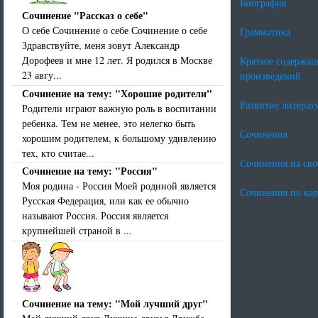
Биография
Сочинение "Рассказ о себе"
О себе Сочинение о себе Сочинение о себе
Грамматика
Здравствуйте, меня зовут Александр
Дорофеев и мне 12 лет. Я родился в Москве
Краткое содержан
23 авгу...
произведений
Сочинение на тему: "Хорошие родители"
Развитие литерат
Родители играют важную роль в воспитании
ребенка. Тем не менее, это нелегко быть
Сочинения
хорошим родителем, к большому удивлению
тех, кто считае...
Сочинения на св
Сочинение на тему: "Россия"
Моя родина - Россия Моей родиной является
Сочинения по ка
Русская Федерация, или как ее обычно
называют Россия. Россия является
крупнейшей страной в ...
Сочинение на тему: "Мой лучший друг"