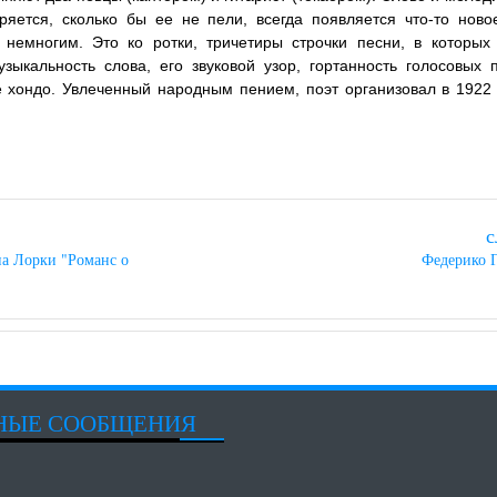
ряется, сколько бы ее не пели, всегда появляется что-то ново
 немногим. Это ко ротки, тричетиры строчки песни, в которых
зыкальность слова, его звуковой узор, гортанность голосовых 
е хондо. Увлеченный народным пением, поэт организовал в 1922 
с
а Лорки "Романс о
Федерико 
НЫЕ СООБЩЕНИЯ