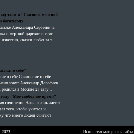
над злом в "Сказке о мертвой
ми богатырях"
 сказке Александра Сергеевича
ка о мертвой царевне и семи
 известно, сказки любят за т...
ссказ о себе"
ние о себе Сочинение о себе
 меня зовут Александр Дорофеев
Я родился в Москве 23 авгу...
 тему "Мое свободное время"
мя сочинение Наша жизнь дается
для того, чтобы учиться и
ому что много людей считают
- 2023
Используя материалы сайта 