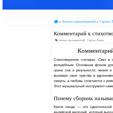
»
Анализ произведений
»
Гарсиа 
Комментарий к стихотв
Анализ произведений
,
Гарсиа Лорка
Комментарий
Стихотворение «гитара». Свет в 
волшебным. Основным фоном для м
грани сна и реальности, жизни и 
выливая свои чувства в вдохнов
смерть, а любовь сочетается с ре
Этот музыкальный инструмент-симв
Почему сборник называе
Канте хондо — это одноголосый 
индийской мелодий, который выпол