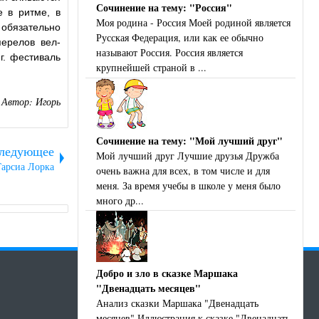
Сочинение на тему: "Россия"
е в ритме, в
Моя родина - Россия Моей родиной является
 обязательно
Русская Федерация, или как ее обычно
перелов вел-
называют Россия. Россия является
г. фестиваль
крупнейшей страной в ...
Автор:
Игорь
Сочинение на тему: "Мой лучший друг"
ледующее
Мой лучший друг Лучшие друзья Дружба
Гарсиа Лорка
очень важна для всех, в том числе и для
меня. За время учебы в школе у меня было
много др...
Добро и зло в сказке Маршака
"Двенадцать месяцев"
Анализ сказки Маршака "Двенадцать
месяцев" Иллюстрация к сказке "Двенадцать