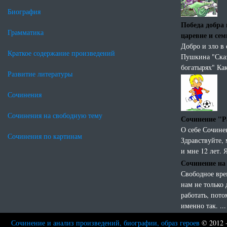
Биография
Победа добра 
Грамматика
царевне и се
Добро и зло в
Краткое содержание произведений
Пушкина "Сказ
богатырях" Как
Развитие литературы
Сочинения
Сочинения на свободную тему
Сочинение "Ра
О себе Сочине
Сочинения по картинам
Здравствуйте,
и мне 12 лет. 
Сочинение на
Свободное вре
нам не только 
работать, пот
именно так. ...
Сочинение и анализ произведений, биографии, образ героев
© 2012 