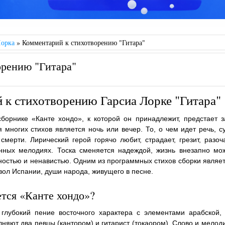
Лорка
»
Комментарий к стихотворению "Гитара"
орению "Гитара"
 к стихотворению Гарсиа Лорке "Гитара"
сборнике «Канте хондо», к которой он принадлежит, предстает 
ногих стихов является ночь или вечер. То, о чем идет речь, с
смерти. Лирический герой горячо любит, страдает, грезит, разоч
енных мелодиях. Тоска сменяется надеждой, жизнь внезапно мо
вностью и ненавистью. Одним из программных стихов сборки являет
ол Испании, души народа, живущего в песне.
тся «Канте хондо»?
глубокий пение восточного характера с элементами арабской,
няют два певцы (кантором) и гитарист (токаором). Слово и мелод