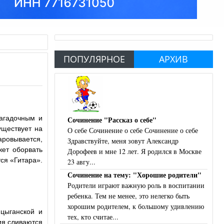
ПОПУЛЯРНОЕ
АРХИВ
загадочным и
Сочинение "Рассказ о себе"
уществует на
О себе Сочинение о себе Сочинение о себе
аровывается,
Здравствуйте, меня зовут Александр
жет оборвать
Дорофеев и мне 12 лет. Я родился в Москве
ся «Гитара».
23 авгу...
Сочинение на тему: "Хорошие родители"
Родители играют важную роль в воспитании
ребенка. Тем не менее, это нелегко быть
хорошим родителем, к большому удивлению
 цыганской и
тех, кто считае...
ия сливаются