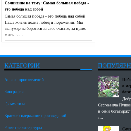
Сочинение на тему: Самая большая победа -
это победа над собой
Самая большая победа - это победа над собой
Наша жизнь полна побед и поражений. Мы
вынуждены бороться за свое счастье, за право
жить, за...
КАТЕГОРИИ
ПОПУЛЯР
Побе
Анализ произведений
о ме
бог
Биография
Добр
Грамматика
Сергеевича Пушки
и семи богатырях"
Краткое содержание произведений
т...
Развитие литературы
Сочи