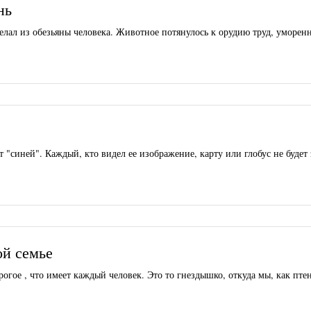
нь
делал из обезьяны человека. Животное потянулось к орудию труд, уморен
 "синей". Каждый, кто видел ее изображение, карту или глобус не будет 
ой семье
орогое , что имеет каждый человек. Это то гнездышко, откуда мы, как пте