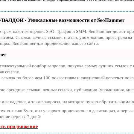
УВАЛДОЙ - Уникальные возможности от SeoHammer
о трем пакетам оценки:
SEO, Трафик и SMM.
SeoHammer делает пр
ятием. Ссылки, вечные ссылки, статьи, упоминания, пресс-релизы 
нциал SeoHammer для продвижения вашего сайта.
mer
теллектуальный подбор запросов, покупка самых лучших ссылок с
рж ссылок.
 ссылок по более чем 100 показателям и ежедневный пересчет пока
к: арендные ссылки, вечные ссылки, публикации (упоминания, мне
или падение, а также запросы, на которые нужно обратить вниман
 технологию
Буст
, она ускоряет продвижение в десятки раз, а первы
чение первых 7 дней.
ать продвижение