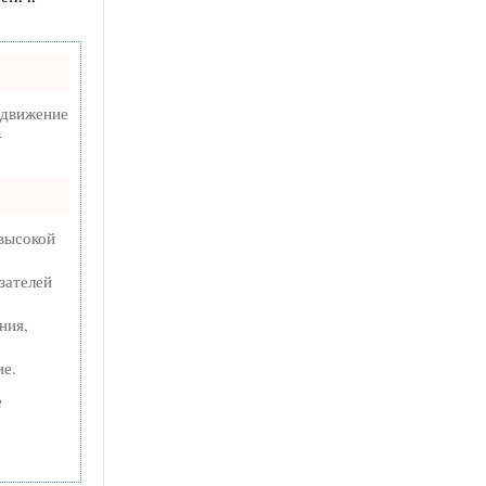
одвижение
-
 высокой
зателей
ния,
ие.
е