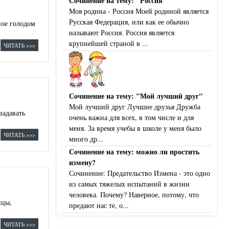
Сочинение на тему: "Россия"
Моя родина - Россия Моей родиной является
Русская Федерация, или как ее обычно
ное голодом
называют Россия. Россия является
крупнейшей страной в ...
ЧИТАТЬ >>>
Сочинение на тему: "Мой лучший друг"
Мой лучший друг Лучшие друзья Дружба
задавать
очень важна для всех, в том числе и для
меня. За время учебы в школе у меня было
ЧИТАТЬ >>>
много др...
Сочинение на тему: можно ли простить
измену?
Сочинение: Предательство Измена - это одно
из самых тяжелых испытаний в жизни
человека. Почему? Наверное, потому, что
нцы,
предают нас те, о...
ЧИТАТЬ >>>