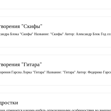
творения "Скифы"
андра Блока "Скифы" Название: "Скифы" Автор: Александр Блок Год соз
творения "Гитара"
орения Гарсиа Лорка "Гитара" Название: "Гитара" Автор: Федерико Гарси
дростки
зни отмечается какими-нибудь определенными особенностями во внешно