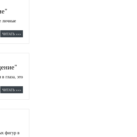
ие"
е личные
ЧИТАТЬ >>>
щение"
в глаза, это
ЧИТАТЬ >>>
ых фигур в