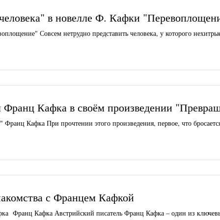
 человека" в новелле Ф. Кафки "Перевоплощен
воплощение" Совсем нетрудно представить человека, у которого нехитры
 Франц Кафка в своём произведении "Превра
Франц Кафка При прочтении этого произведения, первое, что бросается 
накомства с Францем Кафкой
фка Франц Кафка Австрийский писатель Франц Кафка – один из ключев