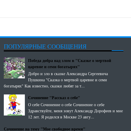
ПОПУЛЯРНЫЕ СООБЩЕНИЯ
Победа добра над злом в "Сказке о мертвой
царевне и семи богатырях"
Добро и зло в сказке Александра Сергеевича
Пушкина "Сказка о мертвой царевне и семи
богатырях" Как известно, сказки любят за т...
Сочинение "Рассказ о себе"
О себе Сочинение о себе Сочинение о себе
Здравствуйте, меня зовут Александр Дорофеев и мне
12 лет. Я родился в Москве 23 авгу...
Сочинение на тему "Мое свободное время"