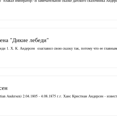
" плакал император? В замечательной сказке датского сказочника Андер
ена "Дикие лебеди"
ди 1. Х. К. Андерсен озаглавил свою сказку так, потому что ее главны
сен
ian Andersen) 2.04.1805 - 4.08.1875 г.г. Ханс Кристиан Андерсен - извес