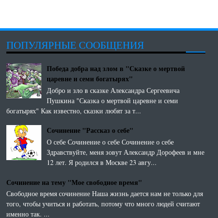
ПОПУЛЯРНЫЕ СООБЩЕНИЯ
Победа добра над злом в "Сказке о мертвой
царевне и семи богатырях"
Добро и зло в сказке Александра Сергеевича
Пушкина "Сказка о мертвой царевне и семи
богатырях" Как известно, сказки любят за т...
Сочинение "Рассказ о себе"
О себе Сочинение о себе Сочинение о себе
Здравствуйте, меня зовут Александр Дорофеев и мне
12 лет. Я родился в Москве 23 авгу...
Сочинение на тему "Мое свободное время"
Свободное время сочинение Наша жизнь дается нам не только для
того, чтобы учиться и работать, потому что много людей считают
именно так. ...