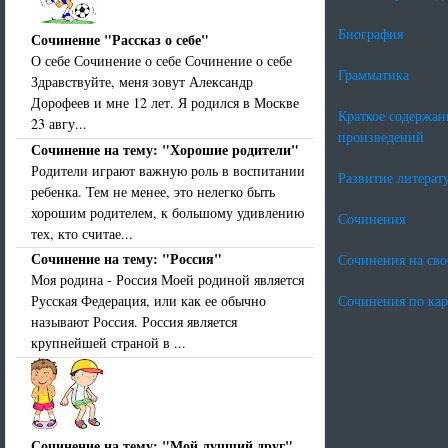
Биография
Сочинение "Рассказ о себе"
О себе Сочинение о себе Сочинение о себе
Грамматика
Здравствуйте, меня зовут Александр
Дорофеев и мне 12 лет. Я родился в Москве
Краткое содержан
23 авгу...
произведений
Сочинение на тему: "Хорошие родители"
Родители играют важную роль в воспитании
Развитие литерат
ребенка. Тем не менее, это нелегко быть
хорошим родителем, к большому удивлению
Сочинения
тех, кто считае...
Сочинение на тему: "Россия"
Сочинения на св
Моя родина - Россия Моей родиной является
Русская Федерация, или как ее обычно
Сочинения по ка
называют Россия. Россия является
крупнейшей страной в ...
Сочинение на тему: "Мой лучший друг"