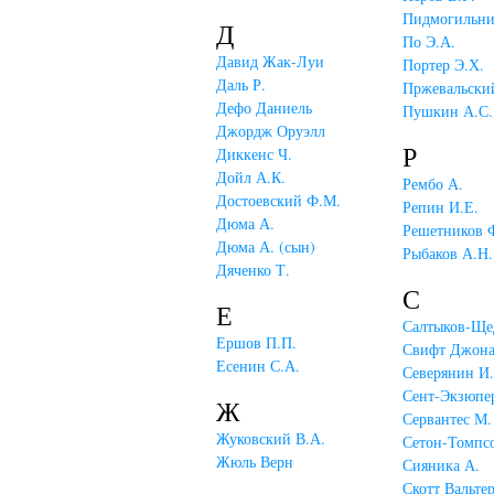
Пидмогильни
Д
По Э.А.
Давид Жак-Луи
Портер Э.Х.
Даль Р.
Пржевальски
Дефо Даниель
Пушкин А.С.
Джордж Оруэлл
Р
Диккенс Ч.
Дойл А.К.
Рембо А.
Достоевский Ф.М.
Репин И.Е.
Дюма А.
Решетников 
Дюма А. (сын)
Рыбаков А.Н.
Дяченко Т.
С
Е
Салтыков-Ще
Ершов П.П.
Свифт Джона
Есенин С.А.
Северянин И.
Сент-Экзюпе
Ж
Сервантес М.
Жуковский В.А.
Сетон-Томпс
Жюль Верн
Сияника А.
Скотт Вальте