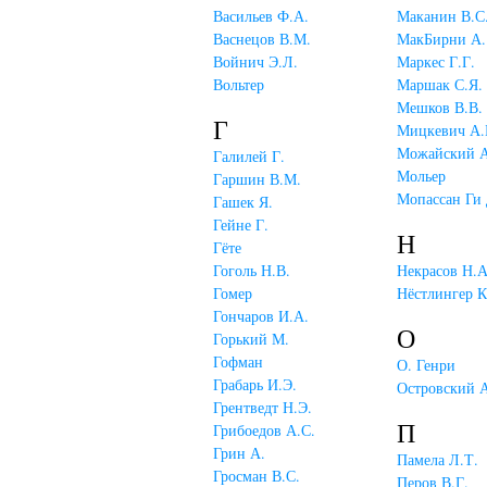
Васильев Ф.А.
Маканин В.С
Васнецов В.М.
МакБирни А.
Войнич Э.Л.
Маркес Г.Г.
Вольтер
Маршак С.Я.
Мешков В.В.
Г
Мицкевич А.
Можайский А
Галилей Г.
Мольер
Гаршин В.М.
Мопассан Ги 
Гашек Я.
Гейне Г.
Н
Гёте
Гоголь Н.В.
Некрасов Н.А
Гомер
Нёстлингер К
Гончаров И.А.
О
Горький М.
Гофман
О. Генри
Грабарь И.Э.
Островский А
Грентведт Н.Э.
П
Грибоедов А.С.
Грин А.
Памела Л.Т.
Гросман В.С.
Перов В.Г.