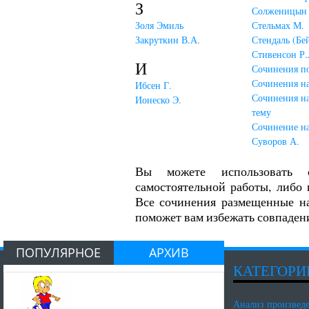
З
Солженицын 
Золя Эмиль
Стельмах М.
Закруткин В.А.
Стендаль (Бе
Стивенсон Р.
И
Сочинения п
Сочинения н
Ибсен Г.
Сочинения н
Ионеско Э.
тему
Сочинение н
Суворов А.
Вы можете использовать 
самостоятельной работы, либо 
Все сочинения размещенные на
поможет вам избежать совпаден
ПОПУЛЯРНОЕ
АРХИВ
КАТЕГОРИ
Анализ произвед