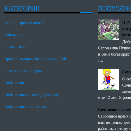
КАТЕГОРИИ
ПОПУЛЯР
Побе
Анализ произведений
о ме
бог
Биография
Добр
Грамматика
Сергеевича Пушки
и семи богатырях"
Краткое содержание произведений
т...
Развитие литературы
Сочи
О се
Сочинения
Сочи
меня
Сочинения на свободную тему
мне 12 лет. Я роди
Сочинения по картинам
Сочинение на те
Свободное время 
нам не только для 
работать, потому 