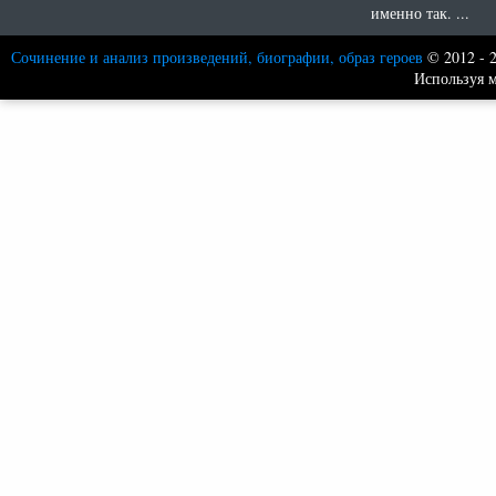
именно так. ...
Сочинение и анализ произведений, биографии, образ героев
© 2012 - 
Используя м